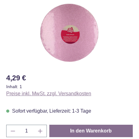
Bildergalerie überspringen
Regulärer Preis:
4,29 €
Inhalt:
1
Preise inkl. MwSt. zzgl. Versandkosten
Sofort verfügbar, Lieferzeit: 1-3 Tage
Produkt Anzahl: Gib den gewünschten Wert e
In den Warenkorb