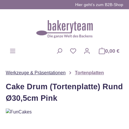
Hier geht’s zum B2B-Shop
Zum Hauptinhalt springen
0,00 €
Du hast 0 Produkte auf d
Werkzeuge & Präsentationen
Tortenplatten
Cake Drum (Tortenplatte) Rund
Ø30,5cm Pink