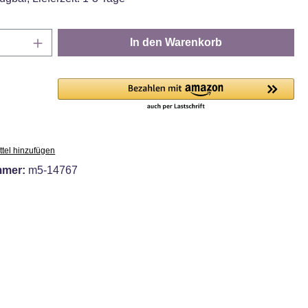
Anzahl: Gib den gewünschten Wert ein oder
In den Warenkorb
tel hinzufügen
mmer:
m5-14767