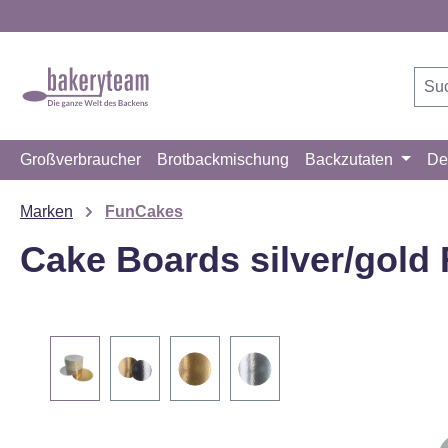
m Hauptinhalt springen
Zur Suche springen
Zur Hauptnavigation springen
Großverbraucher
Brotbackmischung
Backzutaten
De
Marken
FunCakes
Cake Boards silver/gold
Bildergalerie überspringen