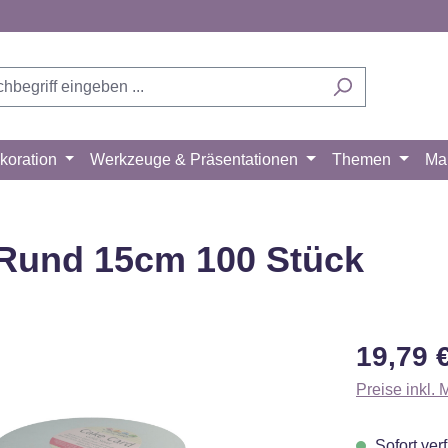
koration
Werkzeuge & Präsentationen
Themen
Ma
 Rund 15cm 100 Stück
Regulärer Pr
19,79 
Preise inkl.
Sofort verf