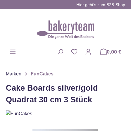
Hier geht’s zum B2B-Shop
Zum Hauptinhalt springen
0,00 €
Du hast 0 Produkte auf d
Marken
FunCakes
Cake Boards silver/gold
Quadrat 30 cm 3 Stück