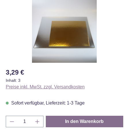
Bildergalerie überspringen
Regulärer Preis:
3,29 €
Inhalt:
3
Preise inkl. MwSt. zzgl. Versandkosten
Sofort verfügbar, Lieferzeit: 1-3 Tage
Produkt Anzahl: Gib den gewünschten Wert e
In den Warenkorb