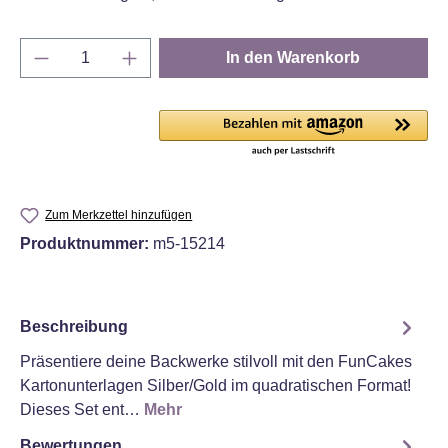
Produkt Anzahl: Gib den gewünschten Wert e
In den Warenkorb
Zum Merkzettel hinzufügen
Produktnummer:
m5-15214
Beschreibung
Präsentiere deine Backwerke stilvoll mit den FunCakes
Kartonunterlagen Silber/Gold im quadratischen Format!
Dieses Set ent…
Mehr
Bewertungen