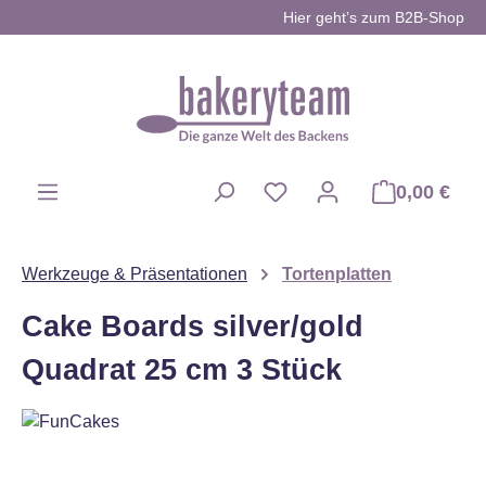
Hier geht’s zum B2B-Shop
Zum Hauptinhalt springen
0,00 €
Du hast 0 Produkte auf d
Werkzeuge & Präsentationen
Tortenplatten
Cake Boards silver/gold
Quadrat 25 cm 3 Stück