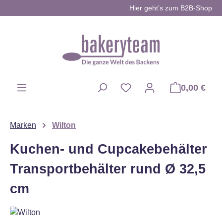
Hier geht’s zum B2B-Shop
Zum Hauptinhalt springen
0,00 €
Du hast 0 Produkte auf d
Marken
Wilton
Kuchen- und Cupcakebehälter
Transportbehälter rund Ø 32,5
cm