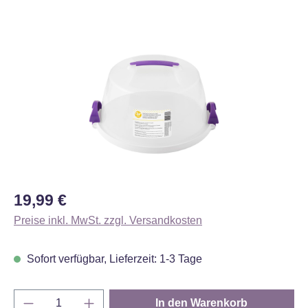
Bildergalerie überspringen
Regulärer Preis:
19,99 €
Preise inkl. MwSt. zzgl. Versandkosten
Sofort verfügbar, Lieferzeit: 1-3 Tage
Produkt Anzahl: Gib den gewünschten Wert e
In den Warenkorb