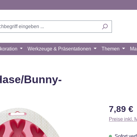
koration
Werkzeuge & Präsentationen
Themen
Ma
-Hase/Bunny-
Regulärer Pr
7,89 €
Preise inkl.
Sofort verf