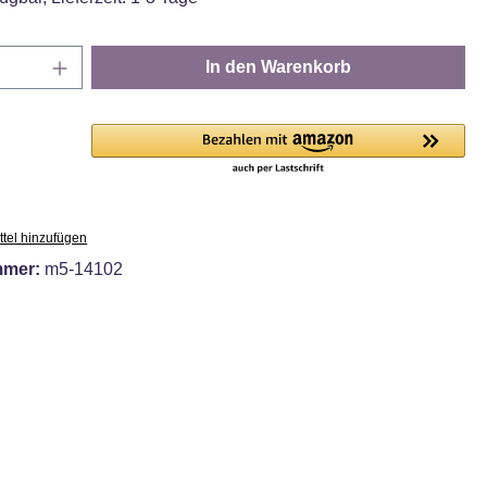
Anzahl: Gib den gewünschten Wert ein oder
In den Warenkorb
tel hinzufügen
mmer:
m5-14102