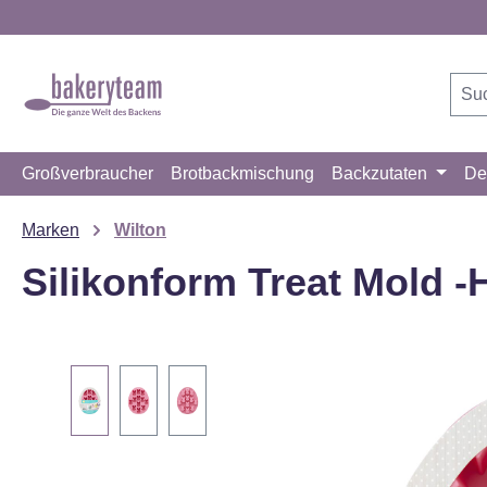
m Hauptinhalt springen
Zur Suche springen
Zur Hauptnavigation springen
Großverbraucher
Brotbackmischung
Backzutaten
De
Marken
Wilton
Silikonform Treat Mold 
Bildergalerie überspringen