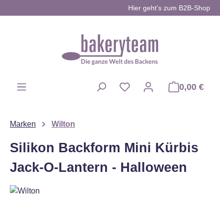
Hier geht’s zum B2B-Shop
Zum Hauptinhalt springen
0,00 €
Du hast 0 Produkte auf d
Marken
Wilton
Silikon Backform Mini Kürbis
Jack-O-Lantern - Halloween