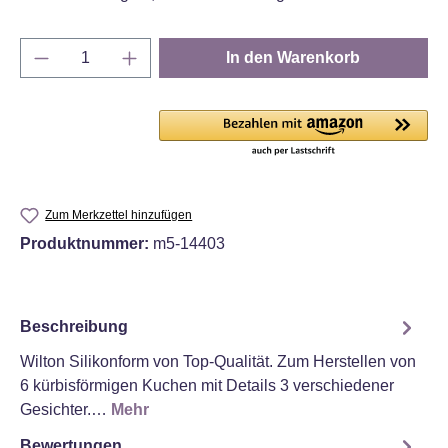
Produkt Anzahl: Gib den gewünschten Wert e
In den Warenkorb
Zum Merkzettel hinzufügen
Produktnummer:
m5-14403
Beschreibung
Wilton Silikonform von Top-Qualität. Zum Herstellen von
6 kürbisförmigen Kuchen mit Details 3 verschiedener
Gesichter.…
Mehr
Bewertungen