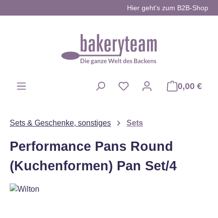
Hier geht’s zum B2B-Shop
Zum Hauptinhalt springen
0,00 €
Du hast 0 Produkte auf d
Sets & Geschenke, sonstiges
Sets
Performance Pans Round
(Kuchenformen) Pan Set/4