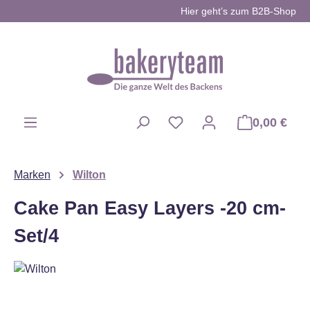
Hier geht’s zum B2B-Shop
Zum Hauptinhalt springen
0,00 €
Du hast 0 Produkte auf d
Marken
Wilton
Cake Pan Easy Layers -20 cm-
Set/4