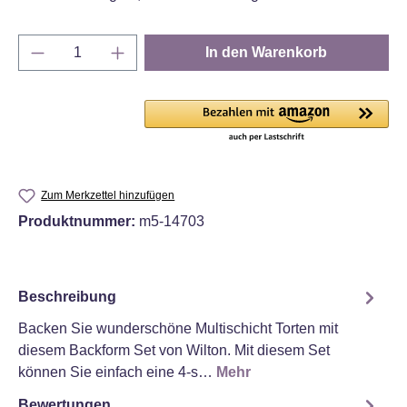
Produkt Anzahl: Gib den gewünschten Wert e
In den Warenkorb
Zum Merkzettel hinzufügen
Produktnummer:
m5-14703
Beschreibung
Backen Sie wunderschöne Multischicht Torten mit
diesem Backform Set von Wilton. Mit diesem Set
können Sie einfach eine 4-s…
Mehr
Bewertungen