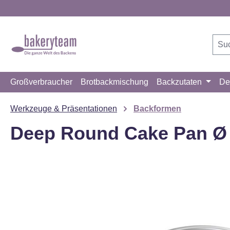
m Hauptinhalt springen
Zur Suche springen
Zur Hauptnavigation springen
Großverbraucher
Brotbackmischung
Backzutaten
De
Werkzeuge & Präsentationen
Backformen
Deep Round Cake Pan Ø 
Bildergalerie überspringen