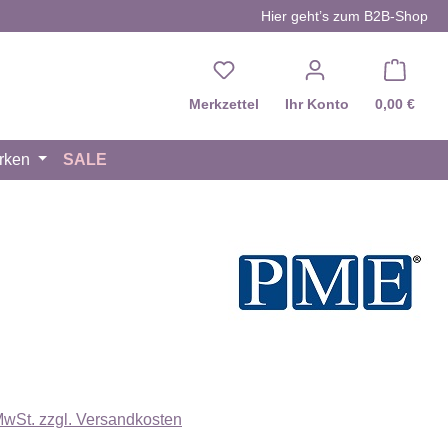
Hier geht’s zum B2B-Shop
Du hast 0 Produkte auf d
Merkzettel
Ihr Konto
0,00 €
rken
SALE
eis:
 MwSt. zzgl. Versandkosten