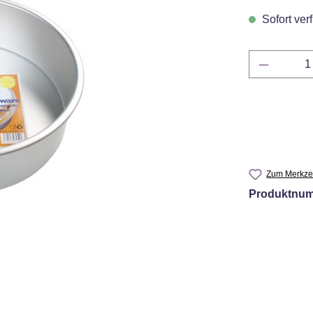
Sofort verf
Produkt 
Zum Merkzet
Produktnu