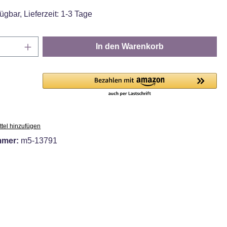
ügbar, Lieferzeit: 1-3 Tage
Anzahl: Gib den gewünschten Wert ein oder
In den Warenkorb
tel hinzufügen
mmer:
m5-13791