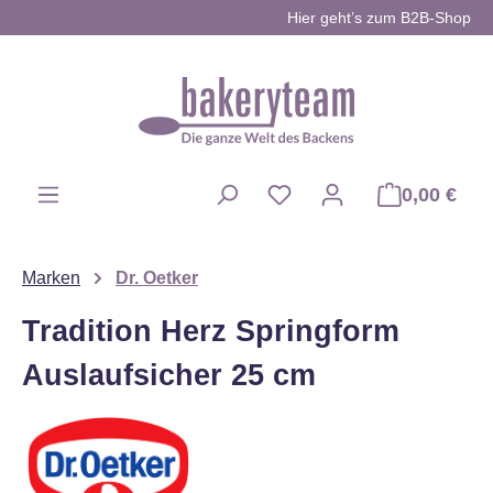
Hier geht’s zum B2B-Shop
Zum Hauptinhalt springen
0,00 €
Du hast 0 Produkte auf d
Marken
Dr. Oetker
Tradition Herz Springform
Auslaufsicher 25 cm