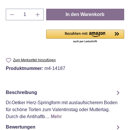
Produkt Anzahl: Gib den gewünschten Wert e
In den Warenkorb
Zum Merkzettel hinzufügen
Produktnummer:
m4-14187
Beschreibung
Dr.Oetker Herz-Springform mit auslaufsicherem Boden
für schöne Torten zum Valentinstag oder Muttertag.
Durch die Antihaftb…
Mehr
Bewertungen