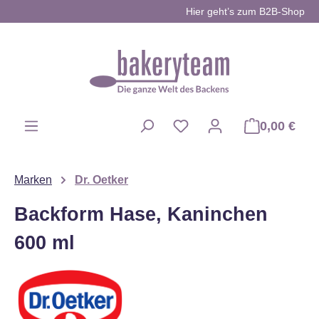
Hier geht’s zum B2B-Shop
Zum Hauptinhalt springen
0,00 €
Du hast 0 Produkte auf d
Marken
Dr. Oetker
Backform Hase, Kaninchen
600 ml