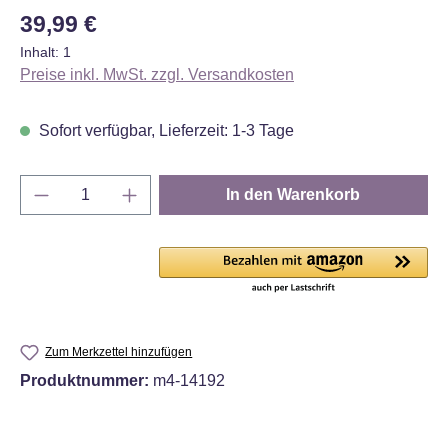
Regulärer Preis:
39,99 €
Inhalt:
1
Preise inkl. MwSt. zzgl. Versandkosten
Sofort verfügbar, Lieferzeit: 1-3 Tage
Produkt Anzahl: Gib den gewünschten Wert e
In den Warenkorb
Zum Merkzettel hinzufügen
Produktnummer:
m4-14192