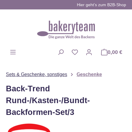
Hier geht’s zum B2B-Shop
Zum Hauptinhalt springen
0,00 €
Du hast 0 Produkte auf d
Sets & Geschenke, sonstiges
Geschenke
Back-Trend
Rund-/Kasten-/Bundt-
Backformen-Set/3