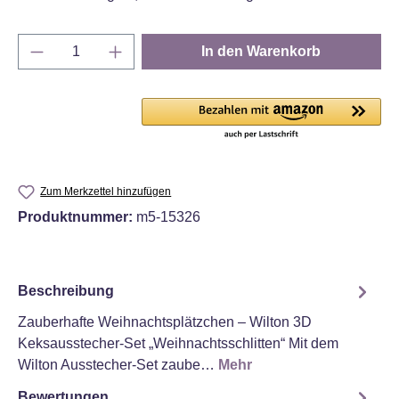
Produkt Anzahl: Gib den gewünschten Wert e
In den Warenkorb
Zum Merkzettel hinzufügen
Produktnummer:
m5-15326
Beschreibung
Zauberhafte Weihnachtsplätzchen – Wilton 3D
Keksausstecher-Set „Weihnachtsschlitten“ Mit dem
Wilton Ausstecher-Set zaube…
Mehr
Bewertungen