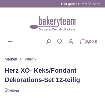
Hier geht’s zum B2B-Shop
Zum Hauptinhalt springen
0,00 €
Du hast 0 Produkte auf d
Marken
Wilton
Herz XO- Keks/Fondant
Dekorations-Set 12-teilig