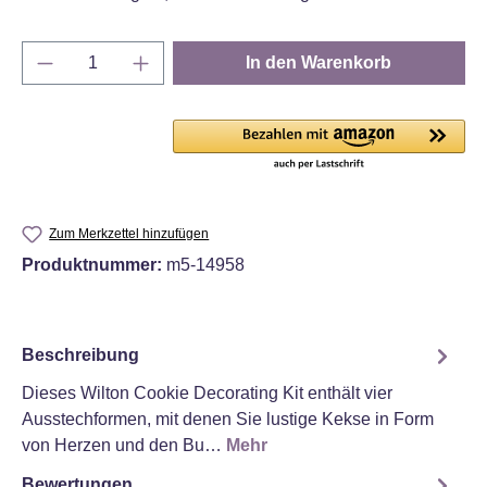
Produkt Anzahl: Gib den gewünschten Wert e
In den Warenkorb
Zum Merkzettel hinzufügen
Produktnummer:
m5-14958
Beschreibung
Dieses Wilton Cookie Decorating Kit enthält vier
Ausstechformen, mit denen Sie lustige Kekse in Form
von Herzen und den Bu…
Mehr
Bewertungen