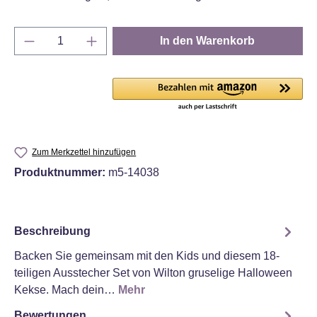
Produkt Anzahl: Gib den gewünschten Wert e
In den Warenkorb
Zum Merkzettel hinzufügen
Produktnummer:
m5-14038
Beschreibung
Backen Sie gemeinsam mit den Kids und diesem 18-
teiligen Ausstecher Set von Wilton gruselige Halloween
Kekse. Mach dein…
Mehr
Bewertungen