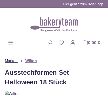
Hier geht’s zum B2B-Shop
Zum Hauptinhalt springen
0,00 €
Du hast 0 Produkte auf d
Marken
Wilton
Ausstechformen Set
Halloween 18 Stück