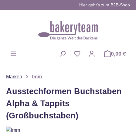
Hier geht’s zum B2B-Shop
Zum Hauptinhalt springen
0,00 €
Du hast 0 Produkte auf d
Marken
fmm
Ausstechformen Buchstaben
Alpha & Tappits
(Großbuchstaben)