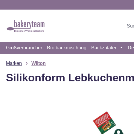
m Hauptinhalt springen
Zur Suche springen
Zur Hauptnavigation springen
Großverbraucher
Brotbackmischung
Backzutaten
De
Marken
Wilton
Silikonform Lebkuchenm
Bildergalerie überspringen