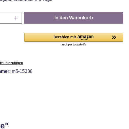
Anzahl: Gib den gewünschten Wert ein oder
In den Warenkorb
tel hinzufügen
mmer:
m5-15338
ge"