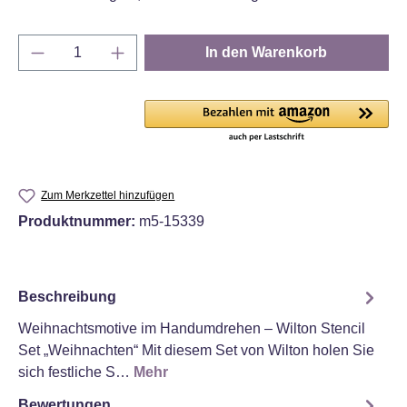
Produkt Anzahl: Gib den gewünschten Wert e
In den Warenkorb
Zum Merkzettel hinzufügen
Produktnummer:
m5-15339
Beschreibung
Weihnachtsmotive im Handumdrehen – Wilton Stencil
Set „Weihnachten“ Mit diesem Set von Wilton holen Sie
sich festliche S…
Mehr
Bewertungen