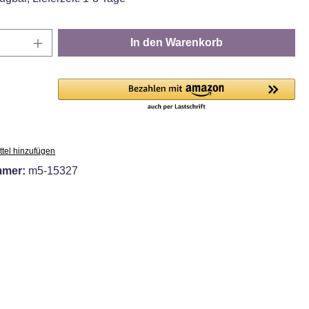
Anzahl: Gib den gewünschten Wert ein oder
In den Warenkorb
tel hinzufügen
mmer:
m5-15327