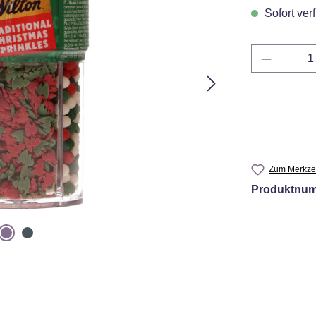
Sofort verf
Produkt 
Zum Merkzet
Produktnu