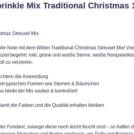
rinkle Mix Traditional Christmas 
istmas Streusel Mix
e Note mit dem Wilton Traditional Christmas Streusel Mix! Vier
szeit begehrt: rote, grüne und weiße Sterne, weiße Nonpareill
l zu verzieren.
leichtern die Anwendung
ß mit typischen Formen wie Sternen & Bäumchen
o bleibt der Mix sauber & kontrolliert
mit die Farben und die Qualität erhalten bleiben
der Fondant, solange diese noch leicht feucht sind – so haften
leineren Sternchen und Perlen ergänzen, um Tiefe und Balance