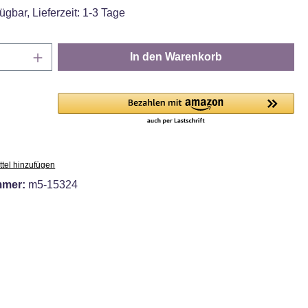
ügbar, Lieferzeit: 1-3 Tage
Anzahl: Gib den gewünschten Wert ein oder
In den Warenkorb
tel hinzufügen
mmer:
m5-15324