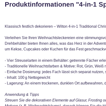
Produktinformationen "4-in-1 Sp
Klassisch festlich dekorieren – Wilton 4‑in‑1 Traditional Chr
Verleihen Sie Ihren Weihnachtsleckereien eine stimmungsvoll
Drehbehälter bieten Ihnen alles, was das Herz in der Advent
um Kekse, Cupcakes oder Kuchen für das Fest geschmackvol
- Vier Streuselarten in einem Behälter: getrennte Fächer er
- Traditionelle Weihnachtsfarben & Motive: Rot, Grün, Wei
- Einfache Dosierung: jedes Fach lässt sich separat nutzen, s
- Inhalt: 100 g Nettogewicht
- Lagerung: An einem trockenen, dunklen Ort aufbewahren, da
Anwendung & Tipps
Streuen Sie die dekorativen Elemente auf Glasur, Frosting o
Motiven (z. B. Weihnachtsbäume), danach können Sie die k