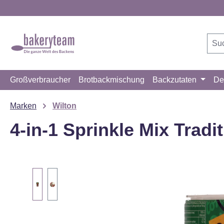
m Hauptinhalt springen
Zur Suche springen
Zur Hauptnavigation springen
Großverbraucher
Brotbackmischung
Backzutaten
De
Marken
Wilton
4-in-1 Sprinkle Mix Tradi
Bildergalerie überspringen