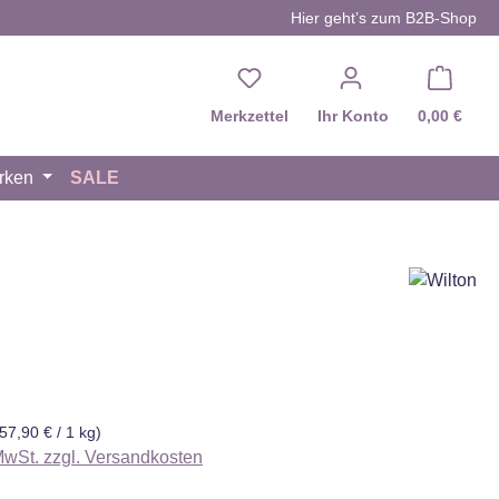
Hier geht’s zum B2B-Shop
Du hast 0 Produkte auf d
Merkzettel
Ihr Konto
0,00 €
rken
SALE
eis:
(57,90 € / 1 kg)
 MwSt. zzgl. Versandkosten