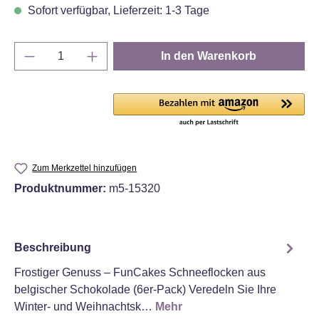
Sofort verfügbar, Lieferzeit: 1-3 Tage
Produkt Anzahl: Gib den gewünschten Wert e
In den Warenkorb
Zum Merkzettel hinzufügen
Produktnummer:
m5-15320
Beschreibung
Frostiger Genuss – FunCakes Schneeflocken aus
belgischer Schokolade (6er-Pack) Veredeln Sie Ihre
Winter- und Weihnachtsk…
Mehr