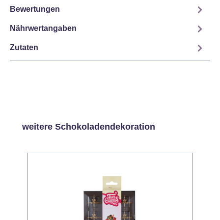
Bewertungen
Nährwertangaben
Zutaten
Produktgalerie überspringen
weitere Schokoladendekoration