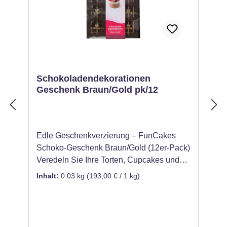
Schokoladendekorationen
Geschenk Braun/Gold pk/12
Edle Geschenkverzierung – FunCakes
F
Schoko‑Geschenk Braun/Gold (12er‑Pack)
G
Veredeln Sie Ihre Torten, Cupcakes und
B
festlichen Desserts mit einem luxuriösen
G
Inhalt:
0.03 kg
(193,00 € / 1 kg)
I
Touch! Die Schokoladendekorationen von
FunCakes aus echter belgischer
r
Milchschokolade sind mit dekorativen
b
goldenen Schleifen gestaltet – ideal für
T