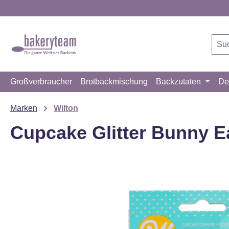
m Hauptinhalt springen
Zur Suche springen
Zur Hauptnavigation springen
Großverbraucher
Brotbackmischung
Backzutaten
De
Marken
Wilton
Cupcake Glitter Bunny E
Bildergalerie überspringen