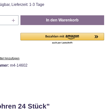
ügbar, Lieferzeit: 1-3 Tage
Anzahl: Gib den gewünschten Wert ein oder
In den Warenkorb
tel hinzufügen
mmer:
m4-14602
ohren 24 Stück"