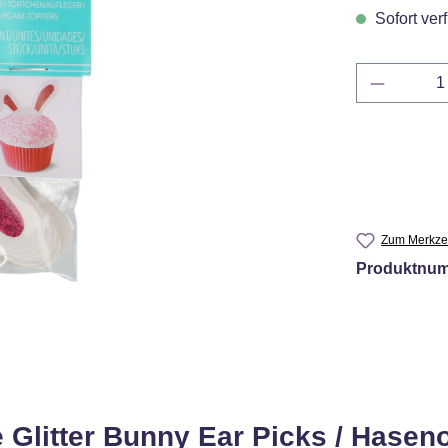
Sofort verf
Produkt 
Zum Merkzet
Produktnu
Glitter Bunny Ear Picks / Hasen