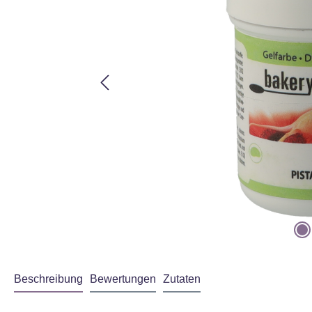
ass Ihre Daten an
immungen
gelesen
Beschreibung
Bewertungen
Zutaten