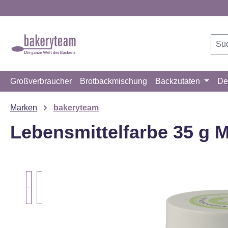
m Hauptinhalt springen
Zur Suche springen
Zur Hauptnavigation springen
Großverbraucher
Brotbackmischung
Backzutaten
De
Marken
bakeryteam
Lebensmittelfarbe 35 g 
Bildergalerie überspringen