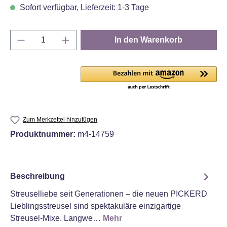
Sofort verfügbar, Lieferzeit: 1-3 Tage
Produkt Anzahl: Gib den gewünschten Wert e
In den Warenkorb
Zum Merkzettel hinzufügen
Produktnummer:
m4-14759
Beschreibung
Streuselliebe seit Generationen – die neuen PICKERD
Lieblingsstreusel sind spektakuläre einzigartige
Streusel-Mixe. Langwe…
Mehr