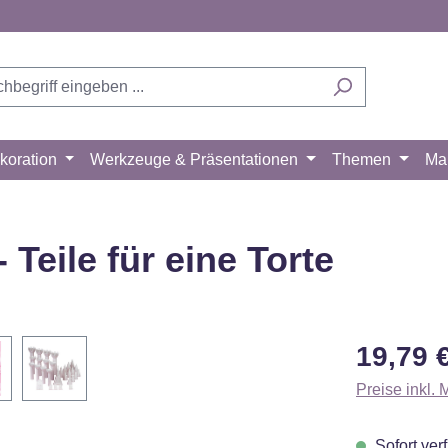
koration
Werkzeuge & Präsentationen
Themen
Ma
eile für eine Torte
Regulärer Pr
19,79 
Preise inkl.
Sofort verf