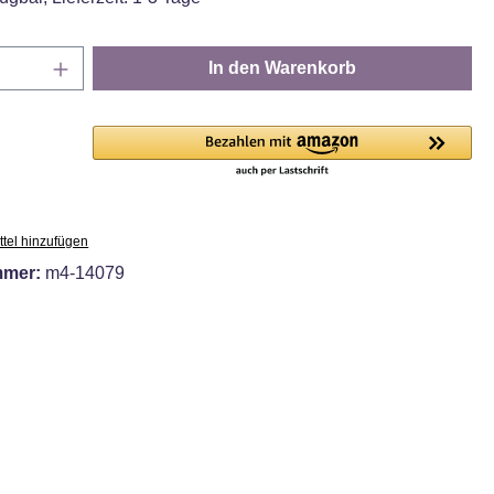
Anzahl: Gib den gewünschten Wert ein oder
In den Warenkorb
tel hinzufügen
mmer:
m4-14079