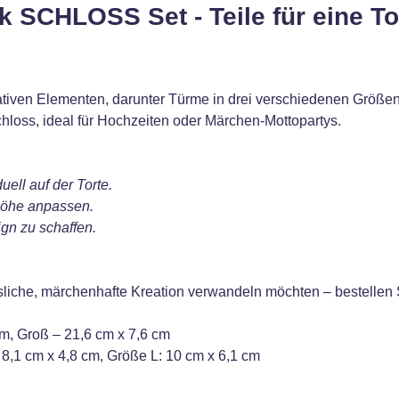
 SCHLOSS Set - Teile für eine To
tiven Elementen, darunter Türme in drei verschiedenen Größen 
hloss, ideal für Hochzeiten oder Märchen-Mottopartys.
ell auf der Torte.
höhe anpassen.
gn zu schaffen.
essliche, märchenhafte Kreation verwandeln möchten – bestellen Si
cm, Groß – 21,6 cm x 7,6 cm
 8,1 cm x 4,8 cm, Größe L: 10 cm x 6,1 cm