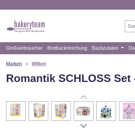
m Hauptinhalt springen
Zur Suche springen
Zur Hauptnavigation springen
Großverbraucher
Brotbackmischung
Backzutaten
De
Marken
Wilton
Romantik SCHLOSS Set - T
Bildergalerie überspringen