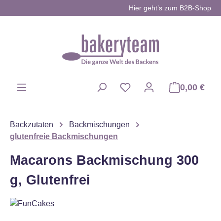
Hier geht’s zum B2B-Shop
Zum Hauptinhalt springen
0,00 €
Du hast 0 Produkte auf d
Backzutaten
Backmischungen
glutenfreie Backmischungen
Macarons Backmischung 300
g, Glutenfrei