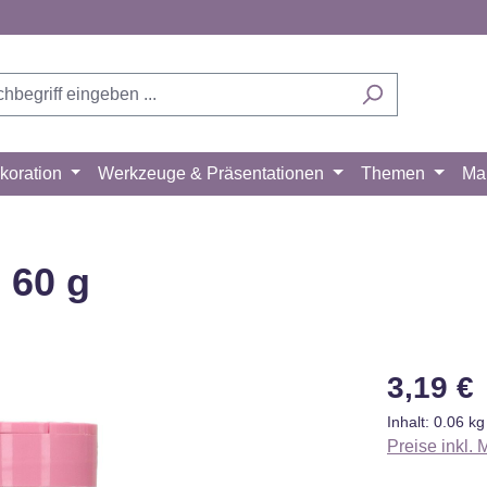
koration
Werkzeuge & Präsentationen
Themen
Ma
 60 g
Regulärer Pr
3,19 €
Inhalt:
0.06 k
Preise inkl.