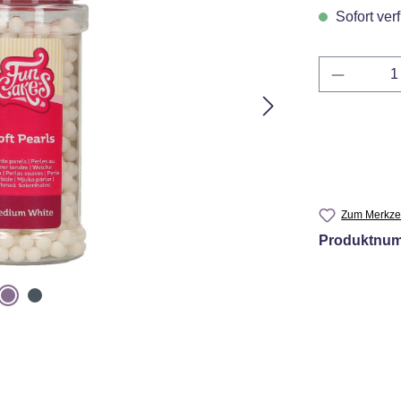
Sofort verf
Produkt 
Zum Merkzet
Produktnu