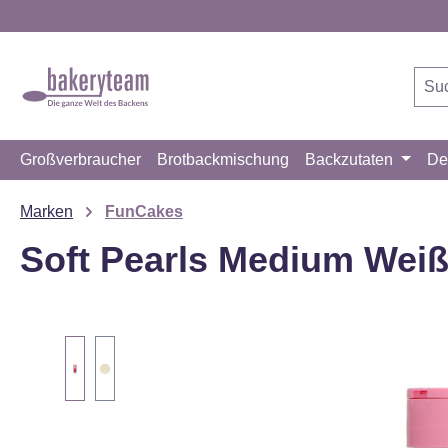
m Hauptinhalt springen
Zur Suche springen
Zur Hauptnavigation springen
Großverbraucher
Brotbackmischung
Backzutaten
De
Marken
FunCakes
Soft Pearls Medium Weiß
Bildergalerie überspringen