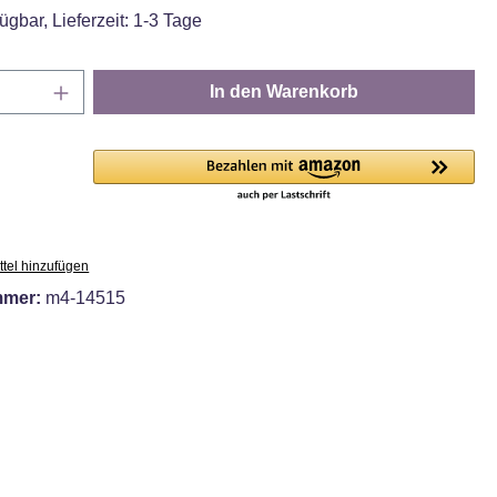
ügbar, Lieferzeit: 1-3 Tage
Anzahl: Gib den gewünschten Wert ein oder
In den Warenkorb
tel hinzufügen
mmer:
m4-14515