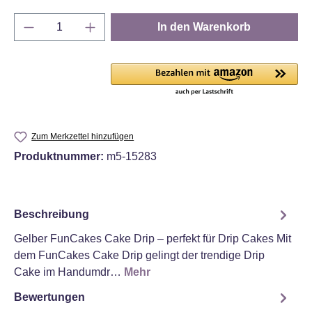
Produkt Anzahl: Gib den gewünschten Wert e
In den Warenkorb
Zum Merkzettel hinzufügen
Produktnummer:
m5-15283
Beschreibung
Gelber FunCakes Cake Drip – perfekt für Drip Cakes Mit
dem FunCakes Cake Drip gelingt der trendige Drip
Cake im Handumdr…
Mehr
Bewertungen