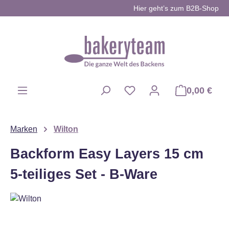
Hier geht’s zum B2B-Shop
Zum Hauptinhalt springen
0,00 €
Du hast 0 Produkte auf d
Marken
Wilton
Backform Easy Layers 15 cm
5-teiliges Set - B-Ware