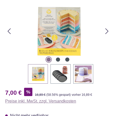
Bildergalerie überspringen
Verkaufspreis:
%
7,00 €
Regulärer Preis:
16,89 €
(58.56% gespart)
vorher 16,89 €
Preise inkl. MwSt. zzgl. Versandkosten
Nicht mehr verfügbar