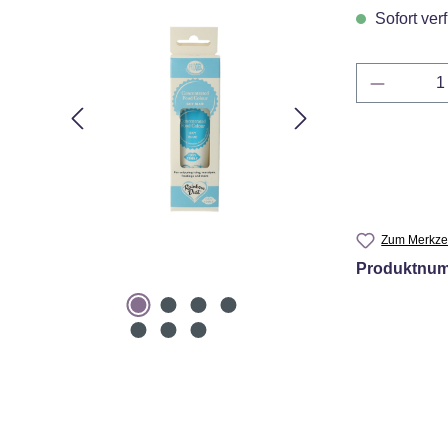
n.
Sofort verf
Produkt 
n
Zum Merkzet
Produktnu