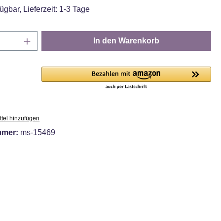
ügbar, Lieferzeit: 1-3 Tage
Anzahl: Gib den gewünschten Wert ein oder
In den Warenkorb
tel hinzufügen
mmer:
ms-15469