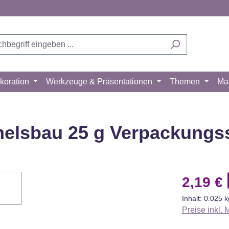
koration
Werkzeuge & Präsentationen
Themen
Ma
melsbau 25 g Verpackung
 Videos
ich
s Ihre
Verkaufsprei
2,19 €
ube
Inhalt:
0.025 
und das
Preise inkl.
mmungen