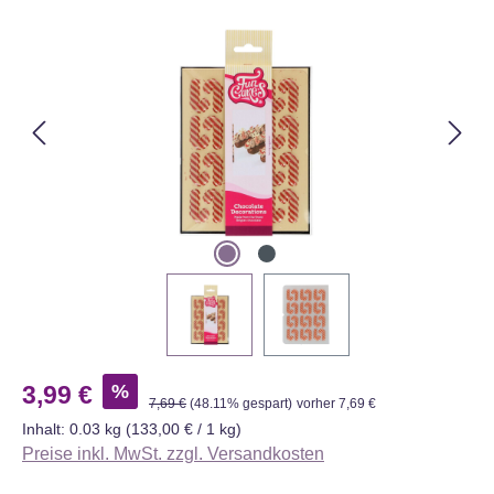
Bildergalerie überspringen
Verkaufspreis:
%
3,99 €
Regulärer Preis:
7,69 €
(48.11% gespart)
vorher 7,69 €
Inhalt:
0.03 kg
(133,00 € / 1 kg)
Preise inkl. MwSt. zzgl. Versandkosten