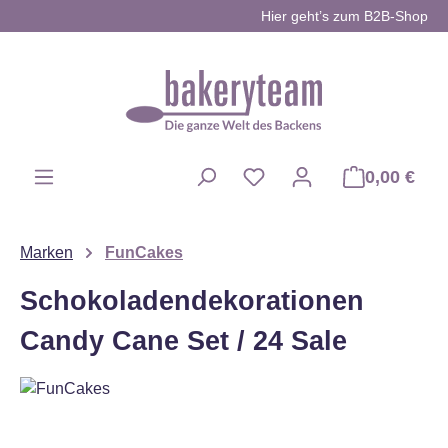
Hier geht’s zum B2B-Shop
Zum Hauptinhalt springen
0,00 €
Du hast 0 Produkte auf d
Marken
FunCakes
Schokoladendekorationen
Candy Cane Set / 24 Sale