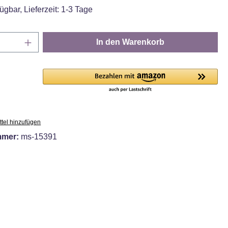
ügbar, Lieferzeit: 1-3 Tage
Anzahl: Gib den gewünschten Wert ein oder
In den Warenkorb
tel hinzufügen
mmer:
ms-15391