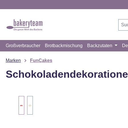
m Hauptinhalt springen
Zur Suche springen
Zur Hauptnavigation springen
Großverbraucher
Brotbackmischung
Backzutaten
De
Marken
FunCakes
Schokoladendekorationen
Bildergalerie überspringen