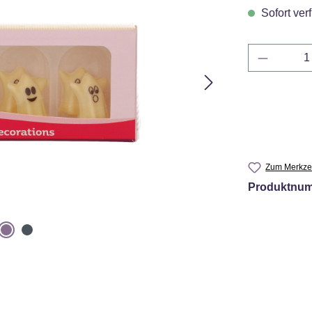
Sofort verf
Produkt 
Zum Merkzet
Produktnu