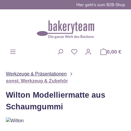
Hier geht’s zum B2B-Shop
Zum Hauptinhalt springen
0,00 €
Du hast 0 Produkte auf d
Werkzeuge & Präsentationen
sonst. Werkzeug & Zubehör
Wilton Modelliermatte aus
Schaumgummi