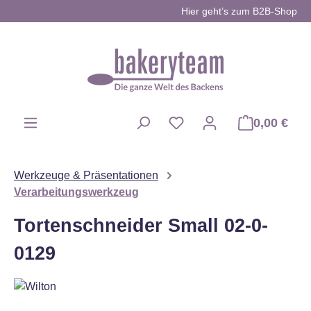
Hier geht’s zum B2B-Shop
Zum Hauptinhalt springen
0,00 €
Du hast 0 Produkte auf d
Werkzeuge & Präsentationen
Verarbeitungswerkzeug
Tortenschneider Small 02-0-
0129