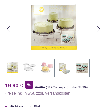
Bildergalerie überspringen
Verkaufspreis:
%
19,90 €
Regulärer Preis:
38,99 €
(48.96% gespart)
vorher 38,99 €
Preise inkl. MwSt. zzgl. Versandkosten
Nicht mehr verfügbar