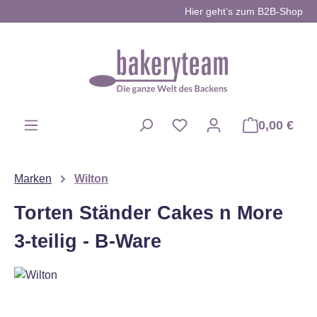
Hier geht’s zum B2B-Shop
Zum Hauptinhalt springen
0,00 €
Du hast 0 Produkte auf d
Marken
Wilton
Torten Ständer Cakes n More
3-teilig - B-Ware