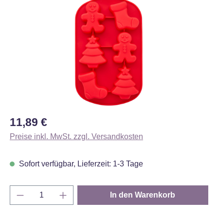
Bildergalerie überspringen
Regulärer Preis:
11,89 €
Preise inkl. MwSt. zzgl. Versandkosten
Sofort verfügbar, Lieferzeit: 1-3 Tage
Produkt Anzahl: Gib den gewünschten Wert e
In den Warenkorb