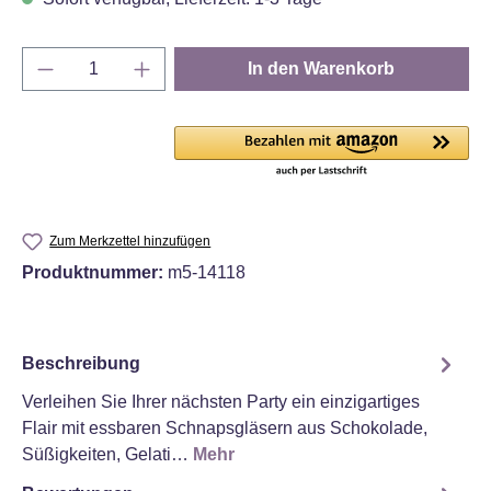
Produkt Anzahl: Gib den gewünschten Wert e
In den Warenkorb
Zum Merkzettel hinzufügen
Produktnummer:
m5-14118
Beschreibung
Verleihen Sie Ihrer nächsten Party ein einzigartiges
Flair mit essbaren Schnapsgläsern aus Schokolade,
Süßigkeiten, Gelati…
Mehr