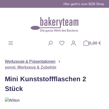
Hier geht’s zum B2B-Shop
Zum Hauptinhalt springen
0,00 €
Du hast 0 Produkte auf d
Werkzeuge & Präsentationen
sonst. Werkzeug & Zubehör
Mini Kunststoffflaschen 2
Stück