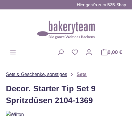
Hier geht’s zum B2B-Shop
Zum Hauptinhalt springen
0,00 €
Du hast 0 Produkte auf d
Sets & Geschenke, sonstiges
Sets
Decor. Starter Tip Set 9
Spritzdüsen 2104-1369