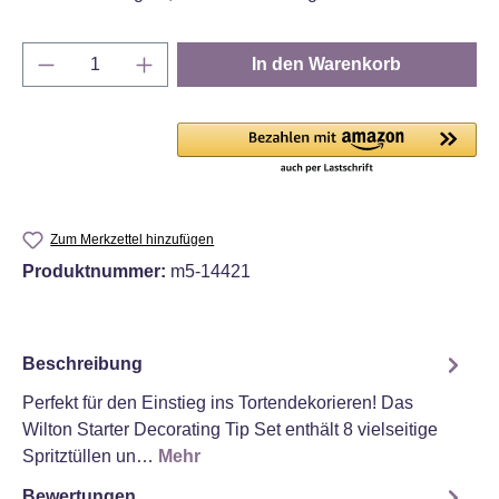
Produkt Anzahl: Gib den gewünschten Wert e
In den Warenkorb
Zum Merkzettel hinzufügen
Produktnummer:
m5-14421
Beschreibung
Perfekt für den Einstieg ins Tortendekorieren! Das
Wilton Starter Decorating Tip Set enthält 8 vielseitige
Spritztüllen un…
Mehr
Bewertungen