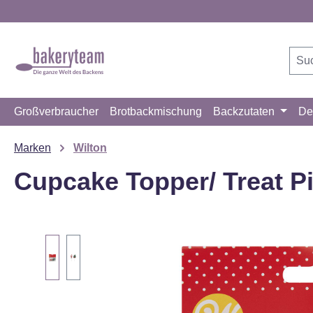
m Hauptinhalt springen
Zur Suche springen
Zur Hauptnavigation springen
Großverbraucher
Brotbackmischung
Backzutaten
De
Marken
Wilton
Cupcake Topper/ Treat P
Bildergalerie überspringen