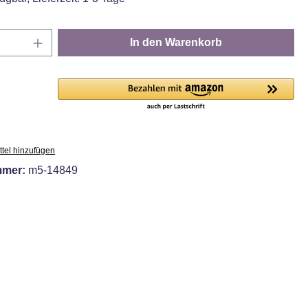
Anzahl: Gib den gewünschten Wert ein oder
In den Warenkorb
tel hinzufügen
mmer:
m5-14849