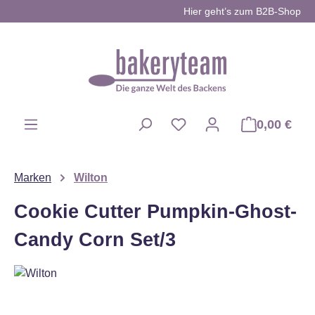
Hier geht’s zum B2B-Shop
Zum Hauptinhalt springen
0,00 €
Du hast 0 Produkte auf d
Marken
Wilton
Cookie Cutter Pumpkin-Ghost-
Candy Corn Set/3