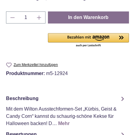
Produkt Anzahl: Gib den gewünschten Wert e
In den Warenkorb
Zum Merkzettel hinzufügen
Produktnummer:
m5-12924
Beschreibung
Mit dem Wilton Ausstechformen-Set „Kürbis, Geist &
Candy Corn“ kannst du schaurig-schöne Kekse für
Halloween backen! D…
Mehr
Bewertungen