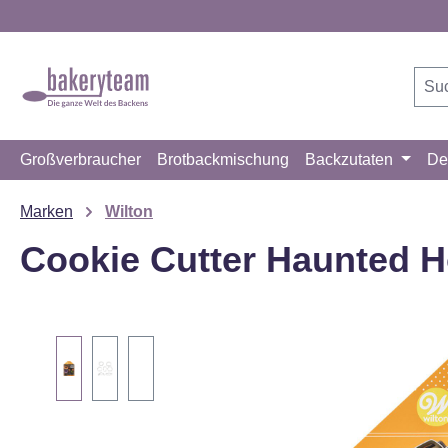
m Hauptinhalt springen
Zur Suche springen
Zur Hauptnavigation springen
Großverbraucher
Brotbackmischung
Backzutaten
De
Marken
Wilton
Cookie Cutter Haunted 
Bildergalerie überspringen
ich einverstanden, dass Ihre