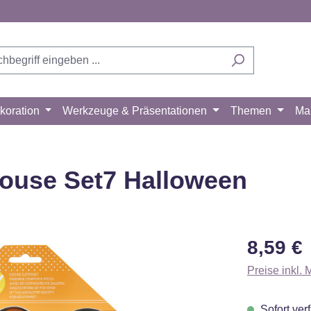
koration
Werkzeuge & Präsentationen
Themen
Ma
House Set7 Halloween
Regulärer Pr
8,59 €
Preise inkl.
Sofort verf