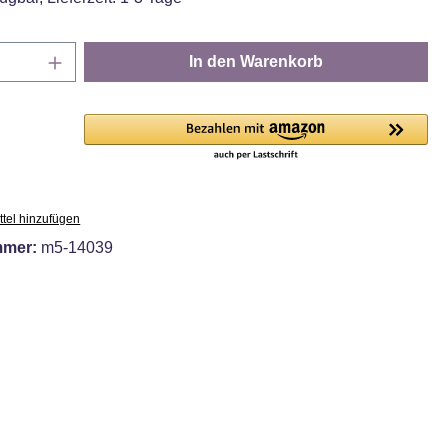
Anzahl: Gib den gewünschten Wert ein oder
In den Warenkorb
tel hinzufügen
mmer:
m5-14039