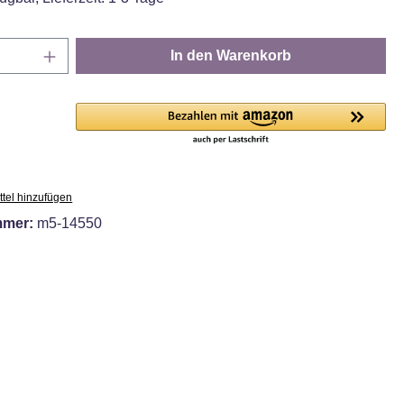
Anzahl: Gib den gewünschten Wert ein oder
In den Warenkorb
tel hinzufügen
mmer:
m5-14550