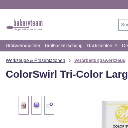
m Hauptinhalt springen
Zur Suche springen
Zur Hauptnavigation springen
Großverbraucher
Brotbackmischung
Backzutaten
De
Werkzeuge & Präsentationen
Verarbeitungswerkzeug
ColorSwirl Tri-Color Lar
Bildergalerie überspringen