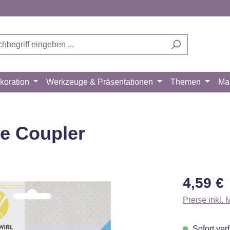
koration
Werkzeuge & Präsentationen
Themen
Ma
ge Coupler
Regulärer Pr
4,59 €
Preise inkl.
Sofort verf