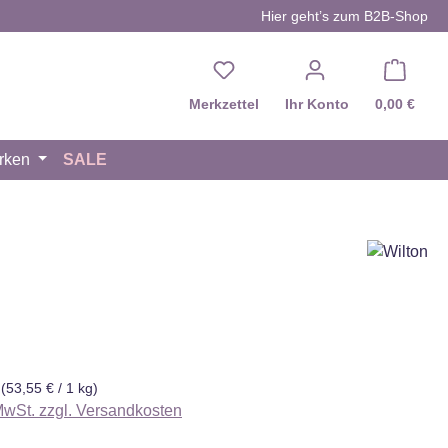
Hier geht’s zum B2B-Shop
Du hast 0 Produkte auf d
Merkzettel
Ihr Konto
0,00 €
rken
SALE
eis:
g
(53,55 € / 1 kg)
 MwSt. zzgl. Versandkosten