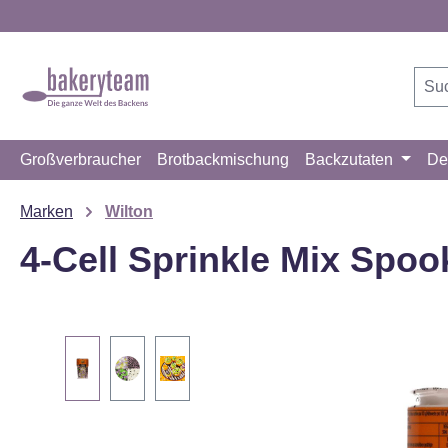
m Hauptinhalt springen
Zur Suche springen
Zur Hauptnavigation springen
Großverbraucher
Brotbackmischung
Backzutaten
De
Marken
Wilton
4-Cell Sprinkle Mix Spoo
Bildergalerie überspringen