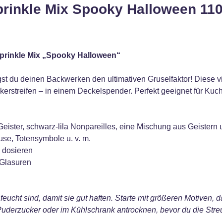
prinkle Mix Spooky Halloween 110
 Sprinkle Mix „Spooky Halloween“
gst du deinen Backwerken den ultimativen Gruselfaktor! Diese v
ckerstreifen – in einem Deckelspender. Perfekt geeignet für Ku
Geister, schwarz-lila Nonpareilles, eine Mischung aus Geistern
se, Totensymbole u. v. m.
n dosieren
 Glasuren
 feucht sind, damit sie gut haften. Starte mit größeren Motiven,
Puderzucker oder im Kühlschrank antrocknen, bevor du die Streus