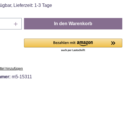
ügbar, Lieferzeit: 1-3 Tage
Anzahl: Gib den gewünschten Wert ein oder
In den Warenkorb
tel hinzufügen
mmer:
m5-15311