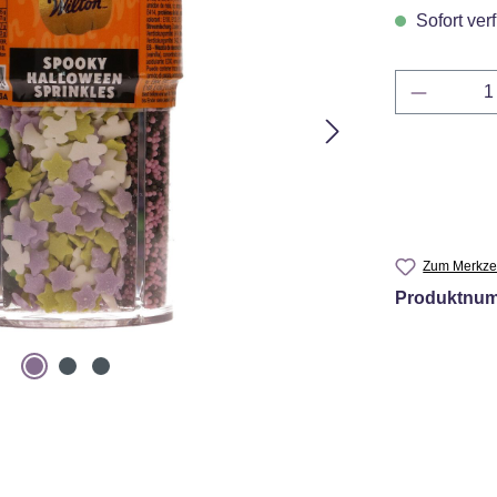
Sofort verf
Produkt 
Zum Merkzet
Produktnu