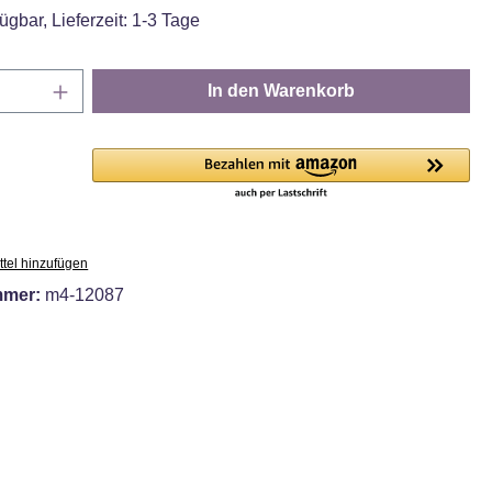
ügbar, Lieferzeit: 1-3 Tage
Anzahl: Gib den gewünschten Wert ein oder
In den Warenkorb
tel hinzufügen
mmer:
m4-12087