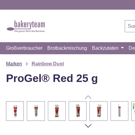
m Hauptinhalt springen
Zur Suche springen
Zur Hauptnavigation springen
Großverbraucher
Brotbackmischung
Backzutaten
De
Marken
Rainbow Dust
ProGel® Red 25 g
Bildergalerie überspringen