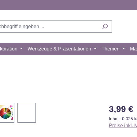
koration
Werkzeuge & Präsentationen
Themen
Ma
Mit dem Aufruf
des Videos
erklären Sie sich
einverstanden,
dass Ihre Daten
Regulärer Pr
an YouTube
3,99 €
übermittelt
Inhalt:
0.025 
werden und das
Preise inkl.
Sie die
Datenschutzbesti