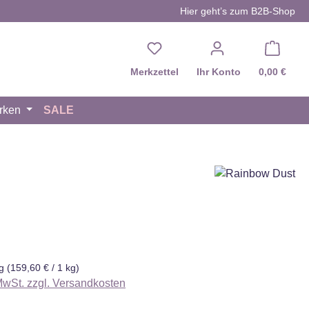
Hier geht’s zum B2B-Shop
Du hast 0 Produkte auf d
Merkzettel
Ihr Konto
0,00 €
rken
SALE
eis:
kg
(159,60 € / 1 kg)
 MwSt. zzgl. Versandkosten