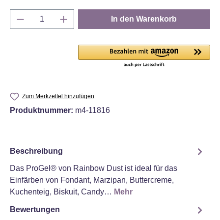
Produkt Anzahl: Gib den gewünschten Wert e
In den Warenkorb
Zum Merkzettel hinzufügen
Produktnummer:
m4-11816
Beschreibung
Das ProGel® von Rainbow Dust ist ideal für das
Einfärben von Fondant, Marzipan, Buttercreme,
Kuchenteig, Biskuit, Candy…
Mehr
Bewertungen