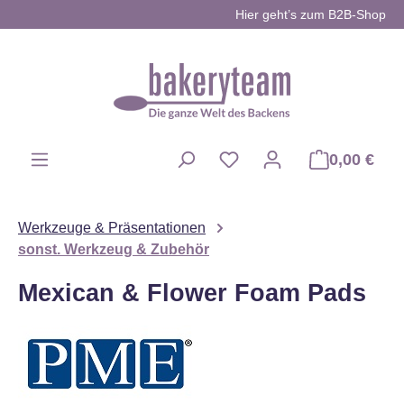
Hier geht’s zum B2B-Shop
Zum Hauptinhalt springen
0,00 €
Du hast 0 Produkte auf d
Werkzeuge & Präsentationen
sonst. Werkzeug & Zubehör
Mexican & Flower Foam Pads