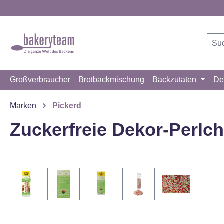
m Hauptinhalt springen
Zur Suche springen
Zur Hauptnavigation springen
Großverbraucher
Brotbackmischung
Backzutaten
De
Marken
Pickerd
Zuckerfreie Dekor-Perlch
Bildergalerie überspringen