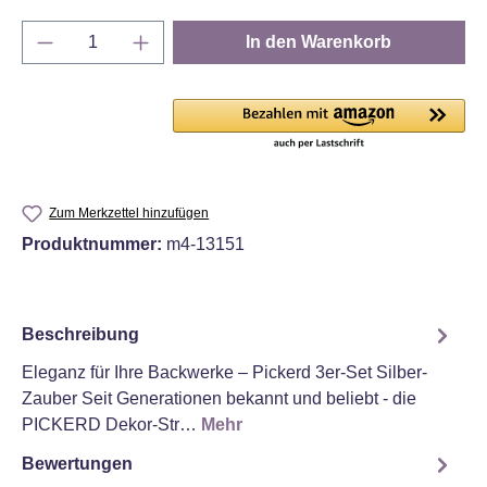
Produkt Anzahl: Gib den gewünschten Wert e
In den Warenkorb
Zum Merkzettel hinzufügen
Produktnummer:
m4-13151
Beschreibung
Eleganz für Ihre Backwerke – Pickerd 3er-Set Silber-
Zauber Seit Generationen bekannt und beliebt - die
PICKERD Dekor-Str…
Mehr
Bewertungen